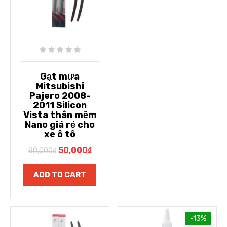
Gạt mưa
Mitsubishi
Pajero 2008-
2011 Silicon
Vista thân mềm
Nano giá rẻ cho
xe ô tô
50,000
₫
80,000
₫
ADD TO CART
-13%