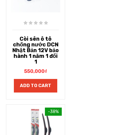
Còi sên ô tô
chống nước DCN
Nhật Bản 12V bảo
hành 1 năm 1 đổi
1
550,000
₫
ADD TO CART
-38%