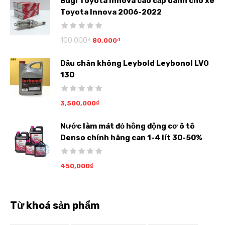
Bugi Toyota Innova cao cấp dành cho xe
Toyota Innova 2006-2022
100,000
₫
80,000
₫
Dầu chân không Leybold Leybonol LVO
130
3,500,000
₫
Nước làm mát đỏ hồng động cơ ô tô
Denso chính hãng can 1-4 lít 30-50%
450,000
₫
Từ khoá sản phẩm