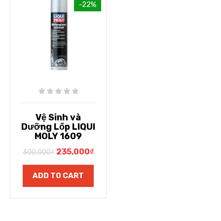
-22%
Vệ Sinh và
Dưỡng Lốp LIQUI
MOLY 1609
235,000
₫
300,000
₫
ADD TO CART