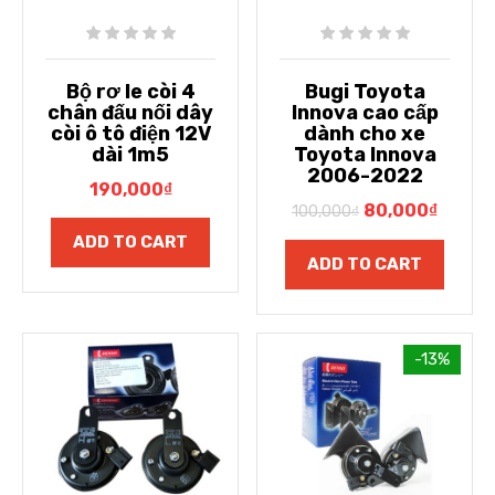
Bộ rơ le còi 4
Bugi Toyota
chân đấu nối dây
Innova cao cấp
còi ô tô điện 12V
dành cho xe
dài 1m5
Toyota Innova
2006-2022
190,000
₫
80,000
₫
100,000
₫
ADD TO CART
ADD TO CART
-13%