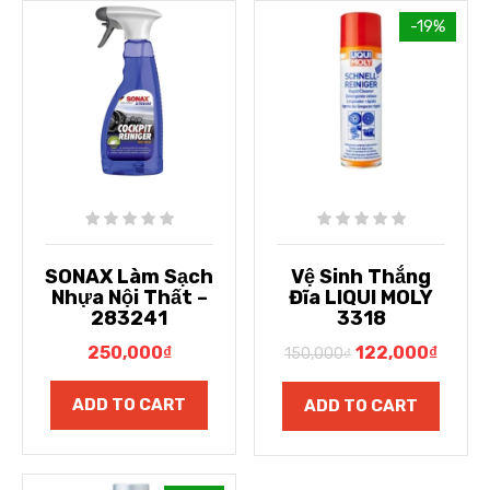
-19%
SONAX Làm Sạch
Vệ Sinh Thắng
Nhựa Nội Thất –
Đĩa LIQUI MOLY
283241
3318
250,000
₫
122,000
₫
150,000
₫
ADD TO CART
ADD TO CART