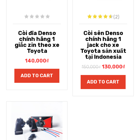
(2)
Còi đĩa Denso
Còi sên Denso
chính hãng 1
chính hãng 1
giắc zin theo xe
jack cho xe
Toyota
Toyota sản xuất
tại Indonesia
140,000
₫
130,000
₫
150,000
₫
ADD TO CART
ADD TO CART