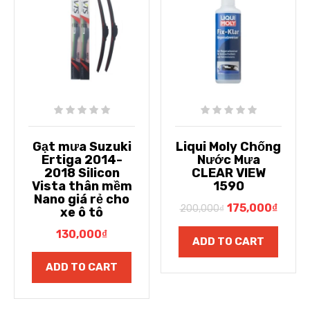
Gạt mưa Suzuki
Liqui Moly Chống
Ertiga 2014-
Nước Mưa
2018 Silicon
CLEAR VIEW
Vista thân mềm
1590
Nano giá rẻ cho
175,000
₫
200,000
₫
xe ô tô
130,000
₫
ADD TO CART
ADD TO CART