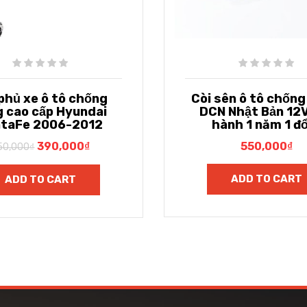
 phủ xe ô tô chống
Còi sên ô tô chốn
g cao cấp Hyundai
DCN Nhật Bản 12V
taFe 2006-2012
hành 1 năm 1 đổ
390,000
₫
550,000
₫
50,000
₫
ADD TO CART
ADD TO CART