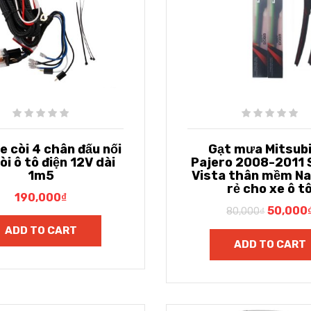
le còi 4 chân đấu nối
Gạt mưa Mitsubi
òi ô tô điện 12V dài
Pajero 2008-2011 S
1m5
Vista thân mềm Nan
rẻ cho xe ô t
190,000
₫
50,000
80,000
₫
ADD TO CART
ADD TO CART