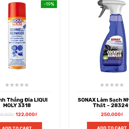
-19%
nh Thắng Đĩa LIQUI
SONAX Làm Sạch Nh
MOLY 3318
Thất – 28324
122,000
₫
250,000
₫
50,000
₫
ADD TO CART
ADD TO CART