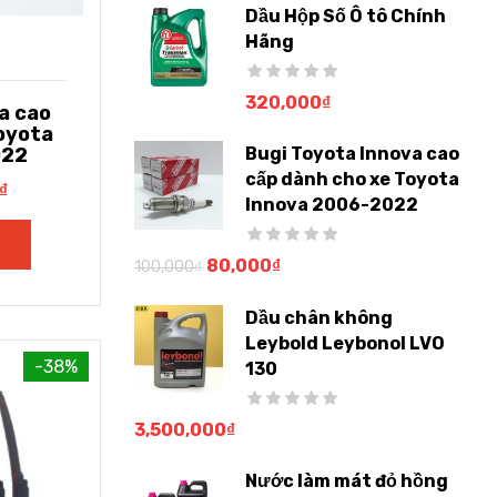
Dầu Hộp Số Ô tô Chính
Hãng
320,000
₫
a cao
oyota
022
Bugi Toyota Innova cao
cấp dành cho xe Toyota
₫
Innova 2006-2022
80,000
₫
100,000
₫
Dầu chân không
Leybold Leybonol LVO
-38%
130
3,500,000
₫
Nước làm mát đỏ hồng