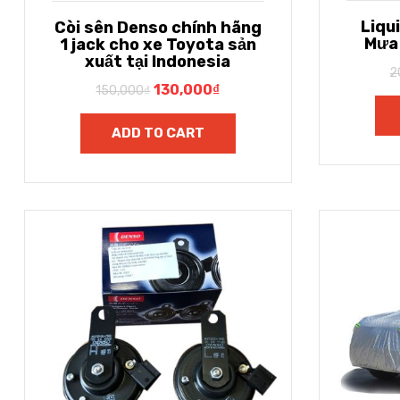
Liqu
Còi sên Denso chính hãng
Mưa
1 jack cho xe Toyota sản
xuất tại Indonesia
2
130,000
₫
150,000
₫
ADD TO CART