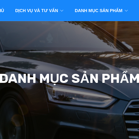
HỦ
DỊCH VỤ VÀ TƯ VẤN
DANH MỤC SẢN PHẨM
DANH MỤC SẢN PHẨ