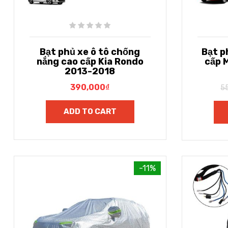
Bạt phủ xe ô tô chống
Bạt p
nắng cao cấp Kia Rondo
cấp 
2013-2018
390,000
₫
5
ADD TO CART
-11%