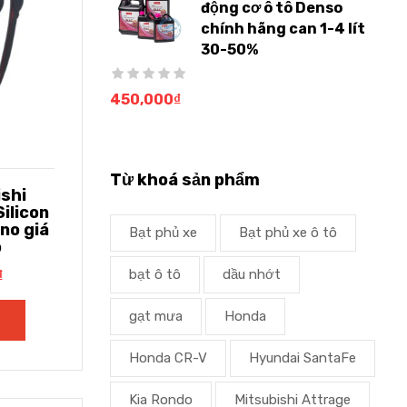
động cơ ô tô Denso
chính hãng can 1-4 lít
30-50%
450,000
₫
Từ khoá sản phẩm
shi
ilicon
o giá
Bạt phủ xe
Bạt phủ xe ô tô
ô
bạt ô tô
dầu nhớt
₫
gạt mưa
Honda
Honda CR-V
Hyundai SantaFe
Kia Rondo
Mitsubishi Attrage