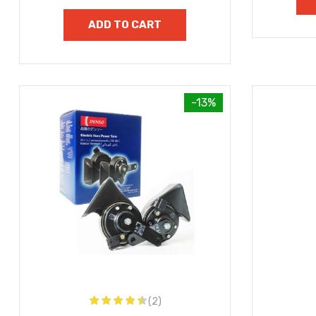
ADD TO CART
-13%
(2)