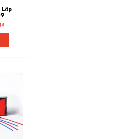
 Lốp
09
0
₫