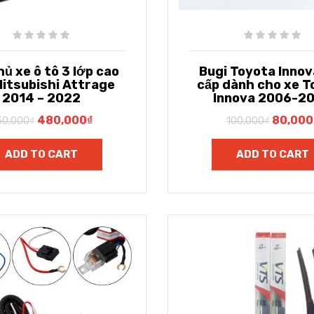
hủ xe ô tô 3 lớp cao
Bugi Toyota Innov
Mitsubishi Attrage
cấp dành cho xe T
2014 – 2022
Innova 2006-2
480,000
₫
80,000
50,000
₫
100,000
₫
ADD TO CART
ADD TO CART