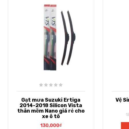
Gạt mưa Suzuki Ertiga
Vệ Si
2014-2018 Silicon Vista
thân mềm Nano giá rẻ cho
1
xe ô tô
130,000
₫