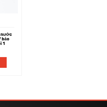
g nước
 bảo
i 1