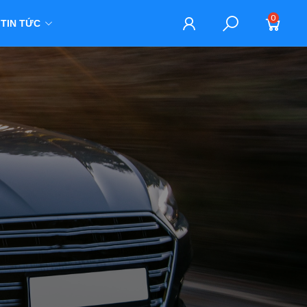
0
TIN TỨC
M