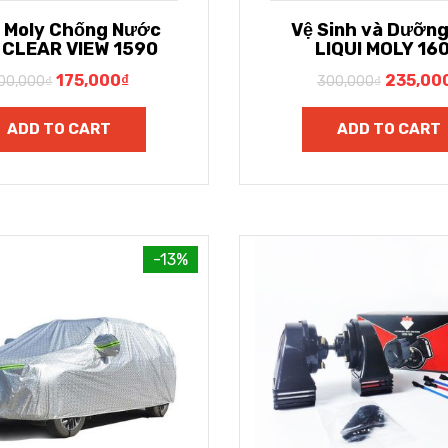
i Moly Chống Nước
Vệ Sinh và Dưỡng
 CLEAR VIEW 1590
LIQUI MOLY 16
175,000
₫
235,00
00,000
₫
300,000
₫
ADD TO CART
ADD TO CART
-13%