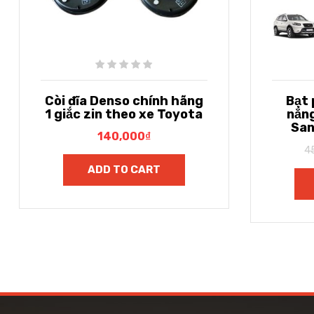
Còi đĩa Denso chính hãng
Bạt
1 giắc zin theo xe Toyota
nắn
San
140,000
₫
4
ADD TO CART