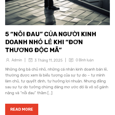
5 “NỖI ĐAU” CỦA NGƯỜI KINH
DOANH NHỎ LẺ KHI “ĐƠN
THƯƠNG ĐỘC MÃ”
|
|
Admin
0 Bình luận
3 Tháng 11, 2025
Những ông bà chủ nhỏ, những cá nhân kinh doanh bán lẻ,
thường được xem là biểu tượng của sự tự do – tự mình
làm chủ, tự quyết định, tự hưởng lợi nhuận. Nhưng đằng
sau sự tự do tưởng chừng đáng mơ ước đó là vô số gánh
nặng và “nỗi đau” thầm […]
READ MORE