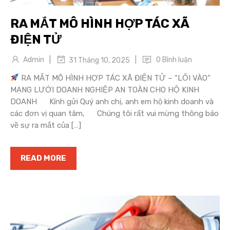
RA MẮT MÔ HÌNH HỢP TÁC XÃ
ĐIỆN TỬ
|
|
Admin
0 Bình luận
31 Tháng 10, 2025
RA MẮT MÔ HÌNH HỢP TÁC XÃ ĐIỆN TỬ – “LỐI VÀO”
MẠNG LƯỚI DOANH NGHIỆP AN TOÀN CHO HỘ KINH
DOANH Kính gửi Quý anh chị, anh em hộ kinh doanh và
các đơn vị quan tâm, Chúng tôi rất vui mừng thông báo
về sự ra mắt của […]
READ MORE