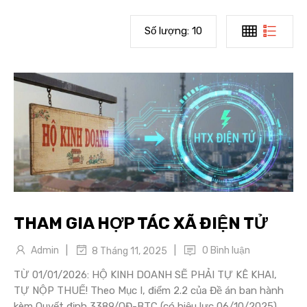
Số lượng:
10
THAM GIA HỢP TÁC XÃ ĐIỆN TỬ
|
|
Admin
0 Bình luận
8 Tháng 11, 2025
TỪ 01/01/2026: HỘ KINH DOANH SẼ PHẢI TỰ KÊ KHAI,
TỰ NỘP THUẾ! Theo Mục I, điểm 2.2 của Đề án ban hành
kèm Quyết định 3389/QĐ-BTC (có hiệu lực 06/10/2025),