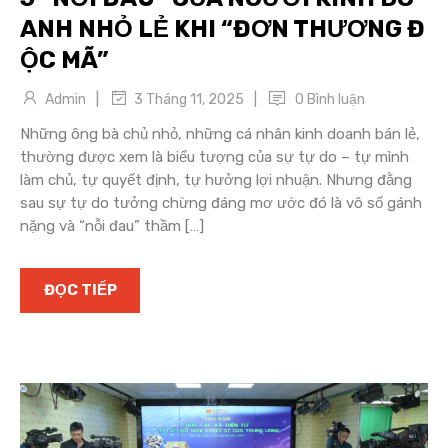
ANH NHỎ LẺ KHI “ĐƠN THƯƠNG Đ
ỘC MÃ”
|
|
Admin
0 Bình luận
3 Tháng 11, 2025
Những ông bà chủ nhỏ, những cá nhân kinh doanh bán lẻ,
thường được xem là biểu tượng của sự tự do – tự mình
làm chủ, tự quyết định, tự hưởng lợi nhuận. Nhưng đằng
sau sự tự do tưởng chừng đáng mơ ước đó là vô số gánh
nặng và “nỗi đau” thầm […]
ĐỌC TIẾP