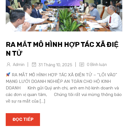
RA MẮT MÔ HÌNH HỢP TÁC XÃ ĐIỆ
N TỬ
|
|
Admin
0 Bình luận
31 Tháng 10, 2025
RA MẮT MÔ HÌNH HỢP TÁC XÃ ĐIỆN TỬ – “LỐI VÀO”
MẠNG LƯỚI DOANH NGHIỆP AN TOÀN CHO HỘ KINH
DOANH Kính gửi Quý anh chị, anh em hộ kinh doanh và
các đơn vị quan tâm, Chúng tôi rất vui mừng thông báo
về sự ra mắt của […]
ĐỌC TIẾP