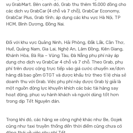
vụ GrabMart.
Bên cạnh đó, Grab thu thêm 15.000 đồng cho
các dịch vụ GrabCar (4 chỗ và 7 chỗ), GrabCar Economy,
GrabCar Plus, Grab tỉnh; áp dụng các khu vực Hà Nội, TP
HCM, Bình Dương, Đồng Nai.
Đối với khu vực Quảng Ninh, Hải Phòng, Đắk Lắk, Cần Thơ,
Huế, Quảng Nam, Gia Lai, Nghệ An, Lâm Đồng, Kiên Giang,
Khánh Hòa, Bà Rịa – Vũng Tàu, Đà Nẵng phụ phí này áp
dụng cho dịch vụ GrabCar 4 chỗ và 7 chỗ.
Theo Grab, phụ
phí trên được cộng trực tiếp vào giá cước chuyến xe/đơn
hàng đã bao gồm GTGT và được khấu trừ theo tỉ lệ chia sẻ
doanh thu với Grab.
Việc phụ phí này được Grab lý giải là
một nguồn động lực khuyến khích các bác tài hăng say
hoạt động, phục vụ hành khách và người dùng tốt hơn
trong dịp Tết Nguyên đán.
Trong khi đó, các hãng xe công nghệ khác như Be, Gojek
cũng như taxi truyền thống đến thời điểm cũng chưa có
động thái về việc phụ phí Tết.