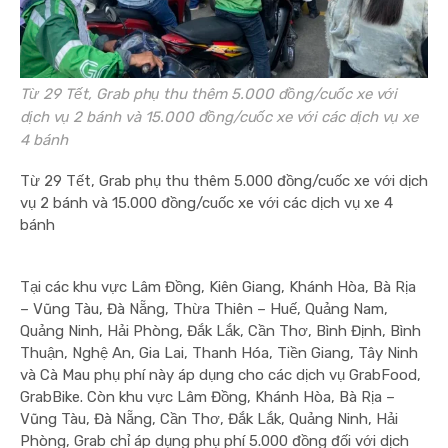
Từ 29 Tết, Grab phụ thu thêm 5.000 đồng/cuốc xe với
dịch vụ 2 bánh và 15.000 đồng/cuốc xe với các dịch vụ xe
4 bánh
Từ 29 Tết, Grab phụ thu thêm 5.000 đồng/cuốc xe với dịch
vụ 2 bánh và 15.000 đồng/cuốc xe với các dịch vụ xe 4
bánh
Tại các khu vực Lâm Đồng, Kiên Giang, Khánh Hòa, Bà Rịa
– Vũng Tàu, Đà Nẵng, Thừa Thiên – Huế, Quảng Nam,
Quảng Ninh, Hải Phòng, Đắk Lắk, Cần Thơ, Bình Định, Bình
Thuận, Nghệ An, Gia Lai, Thanh Hóa, Tiền Giang, Tây Ninh
và Cà Mau phụ phí này áp dụng cho các dịch vụ GrabFood,
GrabBike.
Còn khu vực Lâm Đồng, Khánh Hòa, Bà Rịa –
Vũng Tàu, Đà Nẵng, Cần Thơ, Đắk Lắk, Quảng Ninh, Hải
Phòng, Grab chỉ áp dụng phụ phí 5.000 đồng đối với dịch