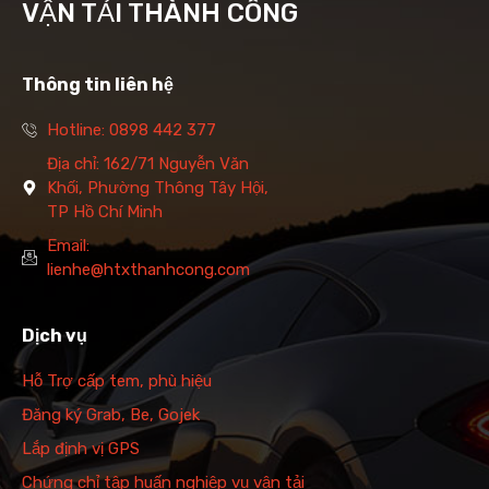
VẬN TẢI THÀNH CÔNG
Thông tin liên hệ
Hotline: 0898 442 377
Địa chỉ: 162/71 Nguyễn Văn
Khối, Phường Thông Tây Hội,
TP Hồ Chí Minh
Email:
lienhe@htxthanhcong.com
Dịch vụ
Hỗ Trợ cấp tem, phù hiệu
Đăng ký Grab, Be, Gojek
Lắp định vị GPS
Chứng chỉ tập huấn nghiệp vụ vận tải