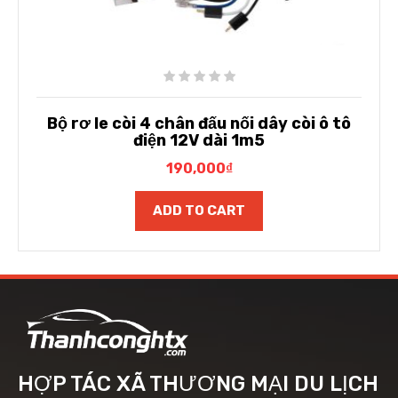
Bộ rơ le còi 4 chân đấu nối dây còi ô tô
điện 12V dài 1m5
190,000
₫
ADD TO CART
HỢP TÁC XÃ THƯƠNG MẠI DU LỊCH