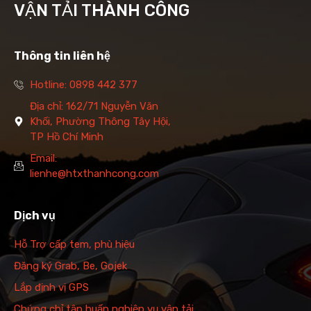
VẬN TẢI THÀNH CÔNG
Thông tin liên hệ
Hotline: 0898 442 377
Địa chỉ: 162/71 Nguyễn Văn
Khối, Phường Thông Tây Hội,
TP Hồ Chí Minh
Email:
lienhe@htxthanhcong.com
Dịch vụ
Hỗ Trợ cấp tem, phù hiệu
Đăng ký Grab, Be, Gojek
Lắp định vị GPS
Chứng chỉ tập huấn nghiệp vụ vận tải