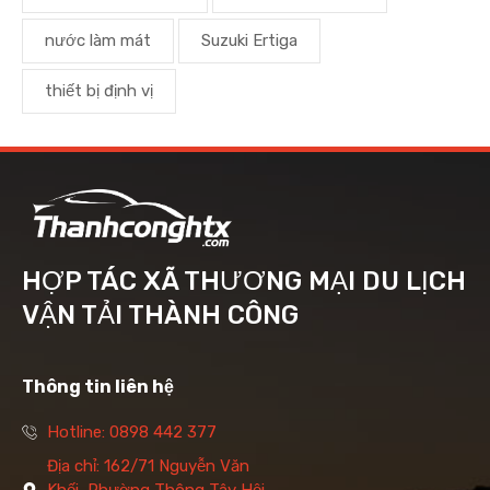
nước làm mát
Suzuki Ertiga
thiết bị định vị
HỢP TÁC XÃ THƯƠNG MẠI DU LỊCH
VẬN TẢI THÀNH CÔNG
Thông tin liên hệ
Hotline: 0898 442 377
Địa chỉ: 162/71 Nguyễn Văn
Khối, Phường Thông Tây Hội,