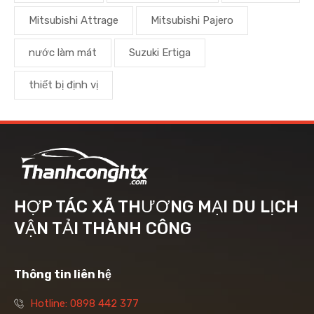
Mitsubishi Attrage
Mitsubishi Pajero
nước làm mát
Suzuki Ertiga
thiết bị định vị
HỢP TÁC XÃ THƯƠNG MẠI DU LỊCH
VẬN TẢI THÀNH CÔNG
Thông tin liên hệ
Hotline: 0898 442 377