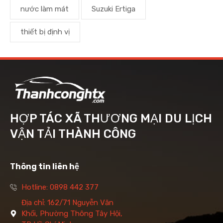
nước làm mát
Suzuki Ertiga
thiết bị định vị
HỢP TÁC XÃ THƯƠNG MẠI DU LỊCH
VẬN TẢI THÀNH CÔNG
Thông tin liên hệ
Hotline: 0898 442 377
Địa chỉ: 162/71 Nguyễn Văn
Khối, Phường Thông Tây Hội,