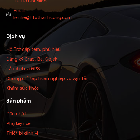
TP Hồ Chí Minh
Email:
lienhe@htxthanhcong.com
Dịch vụ
Hỗ Trợ cấp tem, phù hiệu
Đăng ký Grab, Be, Gojek
Lắp định vị GPS
Chứng chỉ tập huấn nghiệp vụ vận tải
Khám sức khỏe
Sản phẩm
Dầu nhớt
Phụ kiện xe
Thiết bị định vị