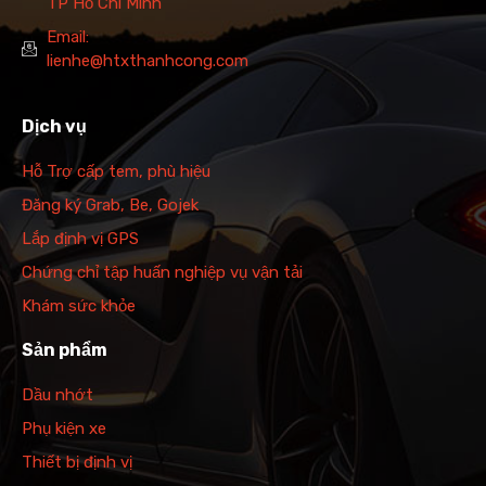
TP Hồ Chí Minh
Email:
lienhe@htxthanhcong.com
Dịch vụ
Hỗ Trợ cấp tem, phù hiệu
Đăng ký Grab, Be, Gojek
Lắp định vị GPS
Chứng chỉ tập huấn nghiệp vụ vận tải
Khám sức khỏe
Sản phẩm
Dầu nhớt
Phụ kiện xe
Thiết bị định vị