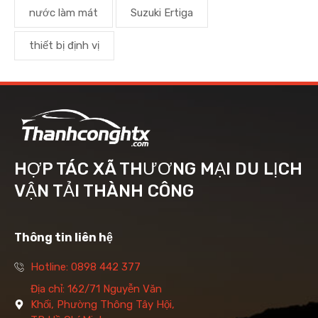
nước làm mát
Suzuki Ertiga
thiết bị định vị
HỢP TÁC XÃ THƯƠNG MẠI DU LỊCH
VẬN TẢI THÀNH CÔNG
Thông tin liên hệ
Hotline: 0898 442 377
Địa chỉ: 162/71 Nguyễn Văn
Khối, Phường Thông Tây Hội,