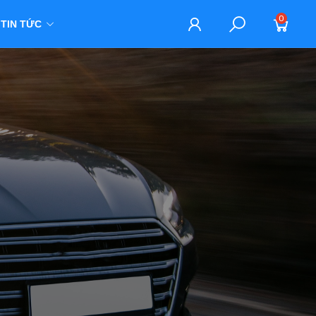
0
TIN TỨC
M