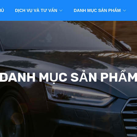
HỦ
DỊCH VỤ VÀ TƯ VẤN
DANH MỤC SẢN PHẨM
DANH MỤC SẢN PHẨ