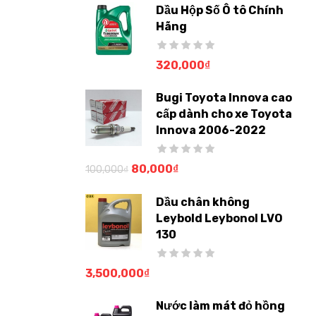
Dầu Hộp Số Ô tô Chính
Hãng
320,000
₫
Bugi Toyota Innova cao
cấp dành cho xe Toyota
Innova 2006-2022
80,000
₫
100,000
₫
Dầu chân không
Leybold Leybonol LVO
130
3,500,000
₫
Nước làm mát đỏ hồng