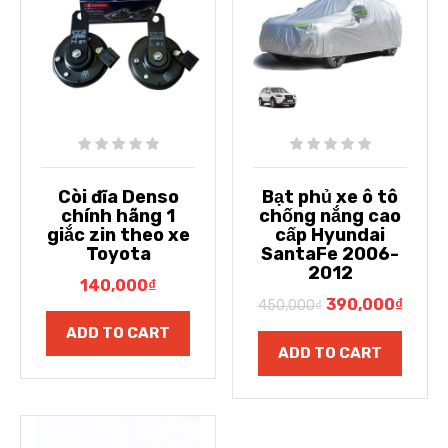
Còi đĩa Denso
Bạt phủ xe ô tô
chính hãng 1
chống nắng cao
giắc zin theo xe
cấp Hyundai
Toyota
SantaFe 2006-
2012
140,000
₫
390,000
₫
450,000
₫
ADD TO CART
ADD TO CART