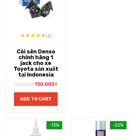
(2)
Còi sên Denso
chính hãng 1
jack cho xe
Toyota sản xuất
tại Indonesia
130,000
₫
150,000
₫
ADD TO CART
-13%
-22%