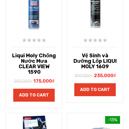
Liqui Moly Chống
Vệ Sinh và
Nước Mưa
Dưỡng Lốp LIQUI
CLEAR VIEW
MOLY 1609
1590
235,000
₫
300,000
₫
175,000
₫
200,000
₫
ADD TO CART
ADD TO CART
-13%