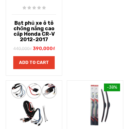
Bạt phủ xe ô tô
chống nắng cao
cấp Honda CR-V
2012-2017
390,000
₫
440,000
₫
ADD TO CART
-38%