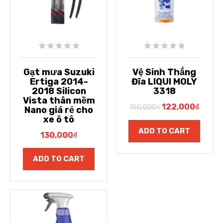
Gạt mưa Suzuki
Vệ Sinh Thắng
Ertiga 2014-
Đĩa LIQUI MOLY
2018 Silicon
3318
Vista thân mềm
122,000
₫
150,000
₫
Nano giá rẻ cho
xe ô tô
ADD TO CART
130,000
₫
ADD TO CART