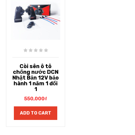
Còi sên ô tô
chống nước DCN
Nhật Bản 12V bảo
hành 1 năm 1 đổi
1
550,000
₫
ADD TO CART