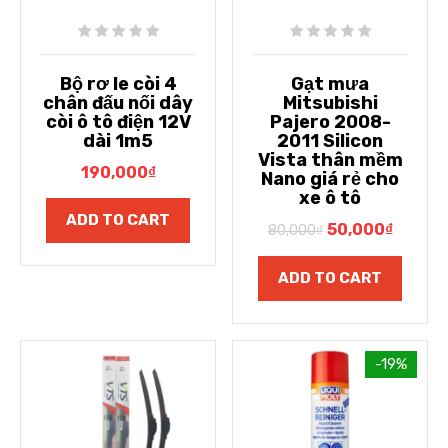
Bộ rơ le còi 4
Gạt mưa
chân đấu nối dây
Mitsubishi
còi ô tô điện 12V
Pajero 2008-
dài 1m5
2011 Silicon
Vista thân mềm
190,000
₫
Nano giá rẻ cho
xe ô tô
ADD TO CART
50,000
₫
80,000
₫
ADD TO CART
-19%