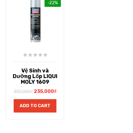
-22%
Vệ Sinh và
Dưỡng Lốp LIQUI
MOLY 1609
235,000
₫
300,000
₫
ADD TO CART