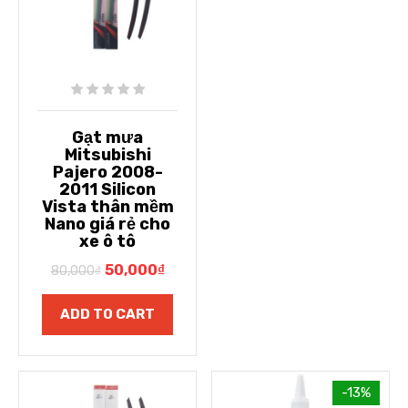
Gạt mưa
Mitsubishi
Pajero 2008-
2011 Silicon
Vista thân mềm
Nano giá rẻ cho
xe ô tô
50,000
₫
80,000
₫
ADD TO CART
-13%