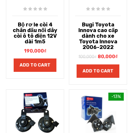
Bộ rơ le còi 4
Bugi Toyota
chân đấu nối dây
Innova cao cấp
còi ô tô điện 12V
dành cho xe
dài 1m5
Toyota Innova
2006-2022
190,000
₫
80,000
₫
100,000
₫
ADD TO CART
ADD TO CART
-13%