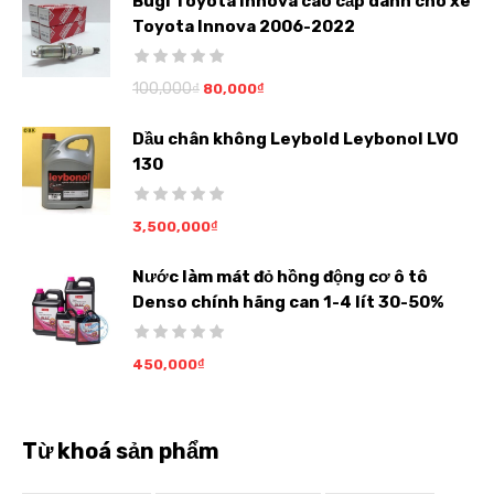
Bugi Toyota Innova cao cấp dành cho xe
Toyota Innova 2006-2022
100,000
₫
80,000
₫
Dầu chân không Leybold Leybonol LVO
130
3,500,000
₫
Nước làm mát đỏ hồng động cơ ô tô
Denso chính hãng can 1-4 lít 30-50%
450,000
₫
Từ khoá sản phẩm