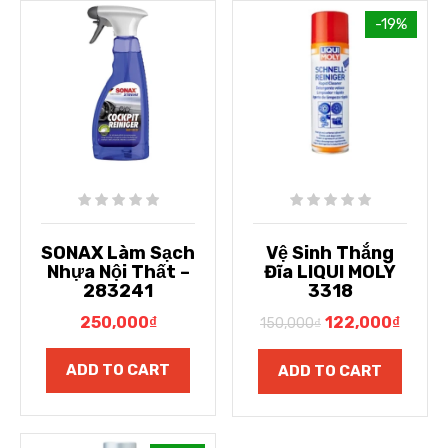
-19%
SONAX Làm Sạch
Vệ Sinh Thắng
Nhựa Nội Thất –
Đĩa LIQUI MOLY
283241
3318
250,000
₫
122,000
₫
150,000
₫
ADD TO CART
ADD TO CART