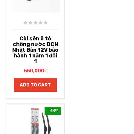
Còi sên ô tô
chống nước DCN
Nhật Bản 12V bảo
hành 1 năm 1 đổi
1
550,000
₫
ADD TO CART
-38%