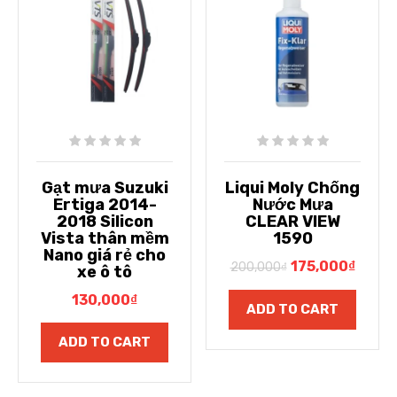
Gạt mưa Suzuki
Liqui Moly Chống
Ertiga 2014-
Nước Mưa
2018 Silicon
CLEAR VIEW
Vista thân mềm
1590
Nano giá rẻ cho
175,000
₫
200,000
₫
xe ô tô
130,000
₫
ADD TO CART
ADD TO CART