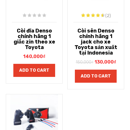
(2)
Còi đĩa Denso
Còi sên Denso
chính hãng 1
chính hãng 1
giắc zin theo xe
jack cho xe
Toyota
Toyota sản xuất
tại Indonesia
140,000
₫
130,000
₫
150,000
₫
ADD TO CART
ADD TO CART